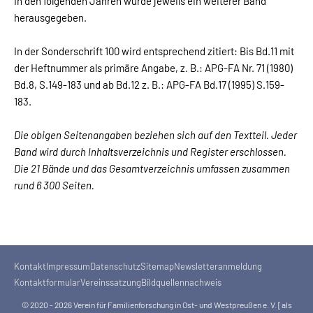
In den folgenden Jahren wurde jeweils ein weiterer Band
herausgegeben.
In der Sonderschrift 100 wird entsprechend zitiert: Bis Bd.11 mit
der Heftnummer als primäre Angabe, z. B.: APG-FA Nr. 71 (1980)
Bd.8, S.149-183 und ab Bd.12 z. B.: APG-FA Bd.17 (1995) S.159-
183.
Die obigen Seitenangaben beziehen sich auf den Textteil. Jeder
Band wird durch Inhaltsverzeichnis und Register erschlossen.
Die 21 Bände und das Gesamtverzeichnis umfassen zusammen
rund 6 300 Seiten.
Kontakt
Impressum
Datenschutz
Sitemap
Newsletteranmeldung
Kontaktformular
Vereinssatzung
Bildquellennachweis
© 2020 - 2026 Verein für Familienforschung in Ost- und Westpreußen e. V. [als