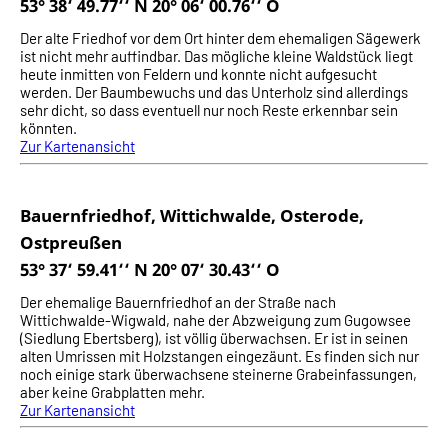
53° 38‘ 49.77‘‘ N 20° 06‘ 00.76‘‘ O
Der alte Friedhof vor dem Ort hinter dem ehemaligen Sägewerk
ist nicht mehr auffindbar. Das mögliche kleine Waldstück liegt
heute inmitten von Feldern und konnte nicht aufgesucht
werden. Der Baumbewuchs und das Unterholz sind allerdings
sehr dicht, so dass eventuell nur noch Reste erkennbar sein
könnten.
Zur Kartenansicht
Bauernfriedhof, Wittichwalde, Osterode,
Ostpreußen
53° 37‘ 59.41‘‘ N 20° 07‘ 30.43‘‘ O
Der ehemalige Bauernfriedhof an der Straße nach
Wittichwalde-Wigwald, nahe der Abzweigung zum Gugowsee
(Siedlung Ebertsberg), ist völlig überwachsen. Er ist in seinen
alten Umrissen mit Holzstangen eingezäunt. Es finden sich nur
noch einige stark überwachsene steinerne Grabeinfassungen,
aber keine Grabplatten mehr.
Zur Kartenansicht