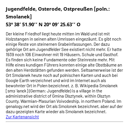
Jugendfelde, Osterode, Ostpreußen [poln.:
Smolanek]
53° 38‘ 51.90‘‘ N 20° 09‘ 25.63‘‘ O
Der kleine Friedhof liegt heute mitten im Wald und ist mit
Holzstangen in seinen alten Umrissen eingezäunt. Es gibt noch
einige Reste von steinernen Grabeinfassungen. Der dazu
gehörige Ort am Jugendfelder See existiert nicht mehr. Er hatte
1939 noch 106 Einwohner mit 19 Häusern, Schule und Gasthof.
Es finden sich keine Fundamente oder Steinreste mehr. Mit
Hilfe eines kundigen Führers konnten einige alte Obstbäume an
den alten Herdstätten gefunden werden. Seltsamerweise ist der
Ort Smolanek heute noch auf polnischen Karten und auch bei
Google Earth verzeichnet und wird im Internet auch als
bewohnter Ort in Polen bezeichnet. z. B. Wikipedia Smolanek
[smɔˈlanɛk] (German: Jugendfelde) is a village in the
administrative district of Gmina Olsztynek, within Olsztyn
County, Warmian-Masurian Voivodeship, in northern Poland. Im
genalogy.net wird der Ort als Smolonek bezeichnet, aber auf der
dazu gezeigten Karte wieder als Smolanek bezeichnet.
Zur Kartenansicht