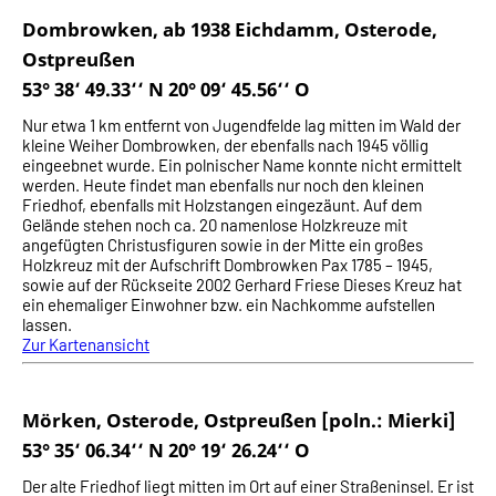
Dombrowken, ab 1938 Eichdamm, Osterode,
Ostpreußen
53° 38‘ 49.33‘‘ N 20° 09‘ 45.56‘‘ O
Nur etwa 1 km entfernt von Jugendfelde lag mitten im Wald der
kleine Weiher Dombrowken, der ebenfalls nach 1945 völlig
eingeebnet wurde. Ein polnischer Name konnte nicht ermittelt
werden. Heute findet man ebenfalls nur noch den kleinen
Friedhof, ebenfalls mit Holzstangen eingezäunt. Auf dem
Gelände stehen noch ca. 20 namenlose Holzkreuze mit
angefügten Christusfiguren sowie in der Mitte ein großes
Holzkreuz mit der Aufschrift Dombrowken Pax 1785 – 1945,
sowie auf der Rückseite 2002 Gerhard Friese Dieses Kreuz hat
ein ehemaliger Einwohner bzw. ein Nachkomme aufstellen
lassen.
Zur Kartenansicht
Mörken, Osterode, Ostpreußen [poln.: Mierki]
53° 35‘ 06.34‘‘ N 20° 19‘ 26.24‘‘ O
Der alte Friedhof liegt mitten im Ort auf einer Straßeninsel. Er ist