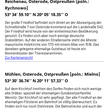
Reichenau, Osterode, Ostpreußen [poln.:
Rychnowo]
53° 34‘ 59.10‘‘ N 20° 05‘ 18.35‘‘ O
Der große Friedhof befindet sich direkt an der Abzweigung der
Schnellstraße 7 von Osterode kommend auf die Landstraße 542.
Der Friedhof wird heute von der einheimischen Bevölkerung
genutzt. Es finden sich aber noch wenige deutsche
Grabstätten. Auf der anderen Straßenseite steht die älteste
masurische Holzkirche von 1713 mit einem Altar von 1518. Das
daneben gelegene ehemalige Gutshaus ist heute ein
Nonnenkloster der Theresianerinnen.
Zur Kartenansicht
Mühlen, Osterode, Ostpreußen [poln.: Mielno]
53° 30‘ 36.74‘‘ N 20° 11‘ 57.33‘‘ O
Auf dem Kirchhof inmitten des Dorfes finden sich noch wenige
alte Gräber, speziell der ehemaligen Gutsbesitzerfamilie
Wernitz. Der Kirchhof ist sehr gepflegt. Der alte Friedhof an der
ehemaligen Försterei am Bahnhof ist völlig überwuchert. Es
finden sich nur noch Steinreste. Die Bahnstrecke und auch der