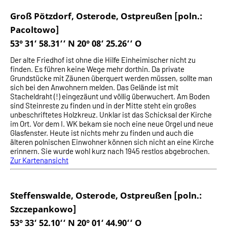
Groß Pötzdorf, Osterode, Ostpreußen [poln.:
Pacoltowo]
53° 31‘ 58.31‘‘ N 20° 08‘ 25.26‘‘ O
Der alte Friedhof ist ohne die Hilfe Einheimischer nicht zu
finden. Es führen keine Wege mehr dorthin. Da private
Grundstücke mit Zäunen überquert werden müssen, sollte man
sich bei den Anwohnern melden. Das Gelände ist mit
Stacheldraht (!) eingezäunt und völlig überwuchert. Am Boden
sind Steinreste zu finden und in der Mitte steht ein großes
unbeschriftetes Holzkreuz. Unklar ist das Schicksal der Kirche
im Ort. Vor dem I. WK bekam sie noch eine neue Orgel und neue
Glasfenster. Heute ist nichts mehr zu finden und auch die
älteren polnischen Einwohner können sich nicht an eine Kirche
erinnern. Sie wurde wohl kurz nach 1945 restlos abgebrochen.
Zur Kartenansicht
Steffenswalde, Osterode, Ostpreußen [poln.:
Szczepankowo]
53° 33‘ 52.10‘‘ N 20° 01‘ 44.90‘‘ O